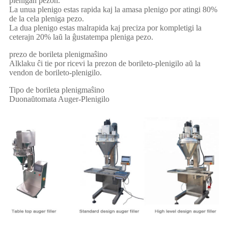
plenigan pezon.
La unua plenigo estas rapida kaj la amasa plenigo por atingi 80%
de la cela pleniga pezo.
La dua plenigo estas malrapida kaj preciza por kompletigi la
ceterajn 20% laŭ la ĝustatempa pleniga pezo.
prezo de borileta plenigmaŝino
Alklaku ĉi tie por ricevi la prezon de borileto-plenigilo aŭ la
vendon de borileto-plenigilo.
Tipo de borileta plenigmaŝino
Duonaŭtomata Auger-Plenigilo