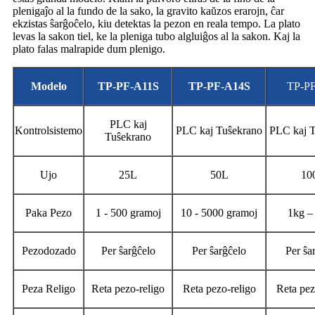
plenigaĵo al la fundo de la sako, la gravito kaŭzos erarojn, ĉar
ekzistas ŝarĝoĉelo, kiu detektas la pezon en reala tempo. La plato
levas la sakon tiel, ke la pleniga tubo algluiĝos al la sakon. Kaj la
plato falas malrapide dum plenigo.
Modelo
TP-PF-A1
1S
TP-PF-A14
S
TP-P
PLC kaj
Kontrolsistemo
PLC kaj Tuŝekrano
PLC kaj 
Tuŝekrano
Ujo
25L
50L
10
Paka Pezo
1 - 500 gramoj
10 - 5000 gramoj
1kg –
Pezodozado
Per ŝarĝĉelo
Per ŝarĝĉelo
Per ŝa
Peza Religo
Reta pezo-religo
Reta pezo-religo
Reta pez