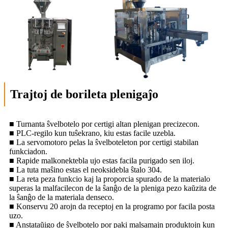
Trajtoj de borileta plenigaĵo
■ Turnanta ŝvelbotelo por certigi altan plenigan precizecon.
■ PLC-regilo kun tuŝekrano, kiu estas facile uzebla.
■ La servomotoro pelas la ŝvelboteleton por certigi stabilan
funkciadon.
■ Rapide malkonektebla ujo estas facila purigado sen iloj.
■ La tuta maŝino estas el neoksidebla ŝtalo 304.
■ La reta peza funkcio kaj la proporcia spurado de la materialo
superas la malfacilecon de la ŝanĝo de la pleniga pezo kaŭzita de
la ŝanĝo de la materiala denseco.
■ Konservu 20 arojn da receptoj en la programo por facila posta
uzo.
■ Anstataŭigo de ŝvelbotelo por paki malsamajn produktojn kun