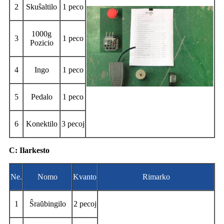
2
Skuŝaltilo
1 peco
1000g
3
1 peco
Pozicio
4
Ingo
1 peco
5
Pedalo
1 peco
6
Konektilo
3 pecoj
C: Ilarkesto
Ne.
Nomo
Kvanto
Rimarko
1
Ŝraŭbingilo
2 pecoj