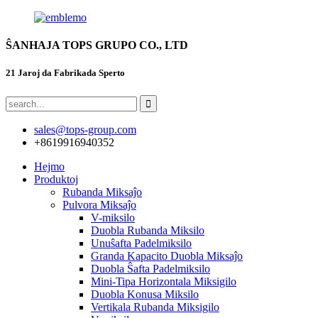
ŜANHAJA TOPS GRUPO CO., LTD
21 Jaroj da Fabrikada Sperto
sales@tops-group.com
+8619916940352
Hejmo
Produktoj
Rubanda Miksaĵo
Pulvora Miksaĵo
V-miksilo
Duobla Rubanda Miksilo
Unuŝafta Padelmiksilo
Granda Kapacito Duobla Miksaĵo
Duobla Ŝafta Padelmiksilo
Mini-Tipa Horizontala Miksigilo
Duobla Konusa Miksilo
Vertikala Rubanda Miksigilo