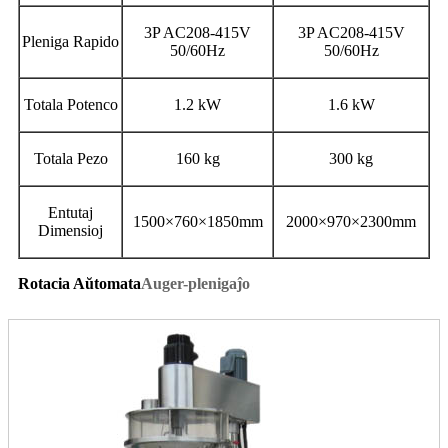
3P AC208-415V
3P AC208-415V
Pleniga Rapido
50/60Hz
50/60Hz
Totala Potenco
1.2 kW
1.6 kW
Totala Pezo
160 kg
300 kg
Entutaj
1500×760×1850mm
2000×970×2300mm
Dimensioj
Rotacia Aŭtomata
Auger-plenigaĵo