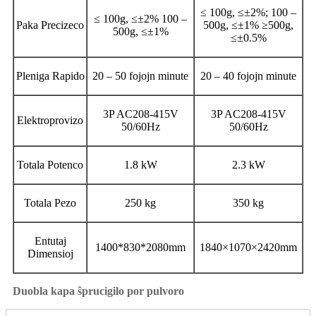
≤ 100g, ≤±2%; 100 –
≤ 100g, ≤±2% 100 –
Paka Precizeco
500g, ≤±1% ≥500g,
500g, ≤±1%
≤±0.5%
Pleniga Rapido
20 – 50 fojojn minute
20 – 40 fojojn minute
3P AC208-415V
3P AC208-415V
Elektroprovizo
50/60Hz
50/60Hz
Totala Potenco
1.8 kW
2.3 kW
Totala Pezo
250 kg
350 kg
Entutaj
1400*830*2080mm
1840×1070×2420mm
Dimensioj
Duobla kapa ŝprucigilo por pulvoro