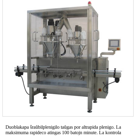
Duoblakapa ŝraŭbilplenigilo taŭgas por altrapida plenigo. La
maksimuma rapideco atingas 100 batojn minute. La kontrola