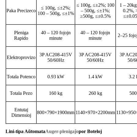
≤ 100g, ≤±2%; 100
1 – 20kg
≤ 100g, ≤±2%;
Paka Precizeco
– 500g, ≤±1%;
0.2%, 
100 – 500g, ≤±1%
≥500g, ≤±0.5%
≤±0.0
Pleniga
40 – 120 fojojn
40 – 120 fojojn
2–25 fojo
Rapido
minute
minute
3P AC208-415V
3P AC208-415V
3P AC2
Elektroprovizo
50/60Hz
50/60Hz
50/
Totala Potenco
0.93 kW
1.4 kW
3.2
Totala Pezo
160 kg
260 kg
500
Entutaj
800×790×1900mm
1140×970×2200mm
1130×95
Dimensioj
Lini-tipa Aŭtomata
Auger-plenigaĵo
por Boteloj