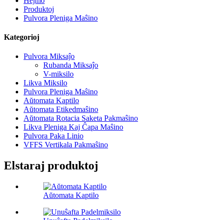
Hejmo
Produktoj
Pulvora Pleniga Maŝino
Kategorioj
Pulvora Miksaĵo
Rubanda Miksaĵo
V-miksilo
Likva Miksilo
Pulvora Pleniga Maŝino
Aŭtomata Kaptilo
Aŭtomata Etikedmaŝino
Aŭtomata Rotacia Saketa Pakmaŝino
Likva Pleniga Kaj Ĉapa Maŝino
Pulvora Paka Linio
VFFS Vertikala Pakmaŝino
Elstaraj produktoj
Aŭtomata Kaptilo