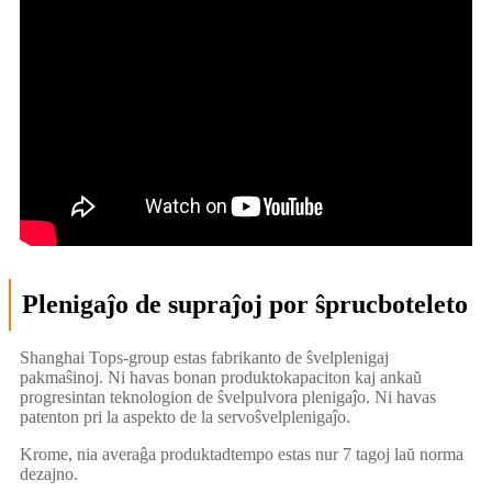
Plenigaĵo de supraĵoj por ŝprucboteleto
Shanghai Tops-group estas fabrikanto de ŝvelplenigaj
pakmaŝinoj. Ni havas bonan produktokapaciton kaj ankaŭ
progresintan teknologion de ŝvelpulvora plenigaĵo. Ni havas
patenton pri la aspekto de la servoŝvelplenigaĵo.
Krome, nia averaĝa produktadtempo estas nur 7 tagoj laŭ norma
dezajno.