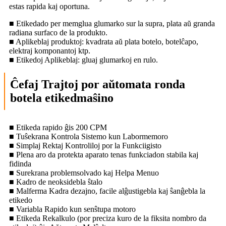
estas rapida kaj oportuna.
■ Etikedado per memglua glumarko sur la supra, plata aŭ granda
radiana surfaco de la produkto.
■ Aplikeblaj produktoj: kvadrata aŭ plata botelo, botelĉapo,
elektraj komponantoj ktp.
■ Etikedoj Aplikeblaj: gluaj glumarkoj en rulo.
Ĉefaj Trajtoj por aŭtomata ronda
botela etikedmaŝino
■ Etikeda rapido ĝis 200 CPM
■ Tuŝekrana Kontrola Sistemo kun Labormemoro
■ Simplaj Rektaj Kontroliloj por la Funkciigisto
■ Plena aro da protekta aparato tenas funkciadon stabila kaj
fidinda
■ Surekrana problemsolvado kaj Helpa Menuo
■ Kadro de neoksidebla ŝtalo
■ Malferma Kadra dezajno, facile alĝustigebla kaj ŝanĝebla la
etikedo
■ Variabla Rapido kun senŝtupa motoro
■ Etikeda Rekalkulo (por preciza kuro de la fiksita nombro da