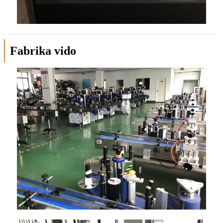
Fabrika vido