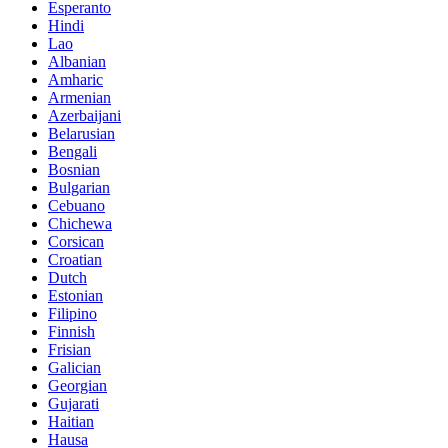
Esperanto
Hindi
Lao
Albanian
Amharic
Armenian
Azerbaijani
Belarusian
Bengali
Bosnian
Bulgarian
Cebuano
Chichewa
Corsican
Croatian
Dutch
Estonian
Filipino
Finnish
Frisian
Galician
Georgian
Gujarati
Haitian
Hausa