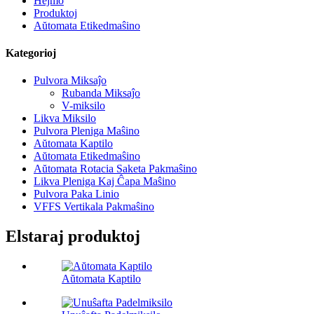
Hejmo
Produktoj
Aŭtomata Etikedmaŝino
Kategorioj
Pulvora Miksaĵo
Rubanda Miksaĵo
V-miksilo
Likva Miksilo
Pulvora Pleniga Maŝino
Aŭtomata Kaptilo
Aŭtomata Etikedmaŝino
Aŭtomata Rotacia Saketa Pakmaŝino
Likva Pleniga Kaj Ĉapa Maŝino
Pulvora Paka Linio
VFFS Vertikala Pakmaŝino
Elstaraj produktoj
Aŭtomata Kaptilo