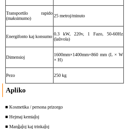
Transportilo rapido
25 metroj/minuto
(maksimumo)
0.3 kW, 220v, 1 Fazo, 50-60Hz
Energifonto kaj konsumo
(laŭvola)
1600mm×1400mm×860 mm (L × W
Dimensioj
× H)
Pezo
250 kg
Apliko
■ Kosmetika / persona prizorgo
■ Hejmaj kemiaĵoj
■ Manĝaĵoj kaj trinkaĵoj