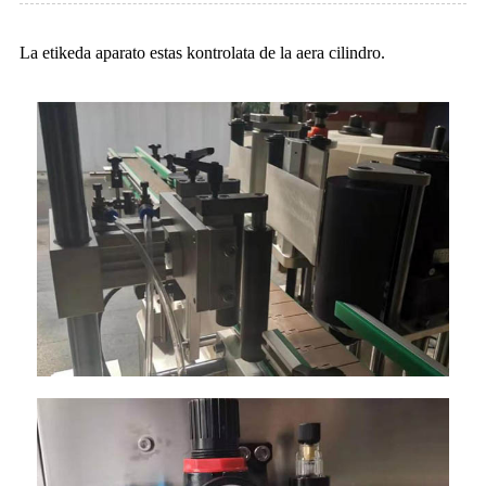
La etikeda aparato estas kontrolata de la aera cilindro.