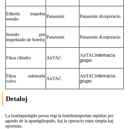
Etikeda inspekta
Panasonic
Panasonic-Korporacio
sensilo
Sensilo por
Panasonic
Panasonic-Korporacio
inspektado de boteloj
AirTAC
internacia
Fiksa cilindro
AirTAC
grupo
Fiksa solenoida
AirTAC
internacia
AirTAC
valvo
grupo
Detaloj
La botelapartigilo povas regi la boteltransportan rapidon per
agordo de la apartigilrapido, kaj la operacio estas simpla kaj
oportuna.