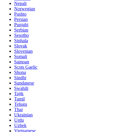
Nepali
Norwegian
Pashto
Persian
Punjabi
Serbian
Sesotho
Sinhala
Slovak
Slovenian
Somali
Samoan
Scots Gaelic
Shona
Sindhi
Sundanese
Swahili
Tajik
Tamil
Telugu
Thai
Ukrainian
Urdu
Uzbek
Vietnamese