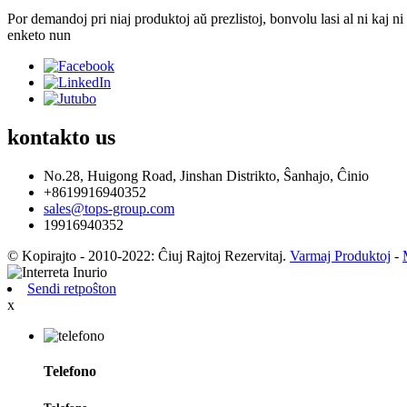
Por demandoj pri niaj produktoj aŭ prezlistoj, bonvolu lasi al ni kaj n
enketo nun
kontakto
us
No.28, Huigong Road, Jinshan Distrikto, Ŝanhajo, Ĉinio
+8619916940352
sales@tops-group.com
19916940352
© Kopirajto - 2010-2022: Ĉiuj Rajtoj Rezervitaj.
Varmaj Produktoj
-
Sendi retpoŝton
x
Telefono