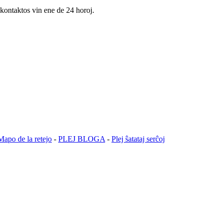
i kontaktos vin ene de 24 horoj.
Mapo de la retejo
-
PLEJ BLOGA
-
Plej ŝatataj serĉoj