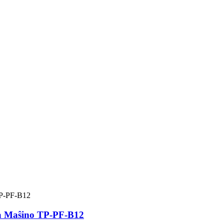
a Maŝino TP-PF-B12