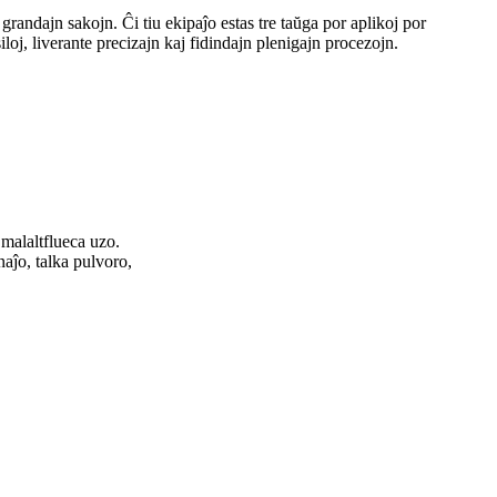
grandajn sakojn. Ĉi tiu ekipaĵo estas tre taŭga por aplikoj por
loj, liverante precizajn kaj fidindajn plenigajn procezojn.
 malaltflueca uzo.
naĵo, talka pulvoro,