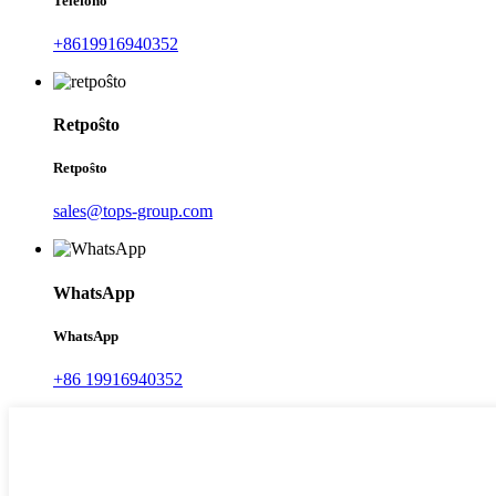
Telefono
+8619916940352
Retpoŝto
Retpoŝto
sales@tops-group.com
WhatsApp
WhatsApp
+86 19916940352