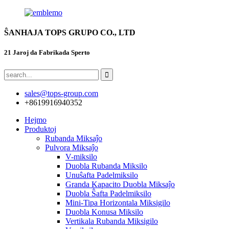
ŜANHAJA TOPS GRUPO CO., LTD
21 Jaroj da Fabrikada Sperto
sales@tops-group.com
+8619916940352
Hejmo
Produktoj
Rubanda Miksaĵo
Pulvora Miksaĵo
V-miksilo
Duobla Rubanda Miksilo
Unuŝafta Padelmiksilo
Granda Kapacito Duobla Miksaĵo
Duobla Ŝafta Padelmiksilo
Mini-Tipa Horizontala Miksigilo
Duobla Konusa Miksilo
Vertikala Rubanda Miksigilo