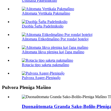
Unuŝafta Padelmiksilo
Aŭtomata Vertikala Pakmaŝino
Duobla Ŝafta Padelmiksilo
Aŭtomata Etikedmaŝino Por rondaj boteloj
Aŭtomata likva pleniga kaj ĉapa maŝino
Rotacia tipo saketa pakmaŝino
Pulvora Auger-Plenigaĵo
Pulvora Pleniga Maŝino
Duonaŭtomata Granda Sako-Bolilo-Plenig