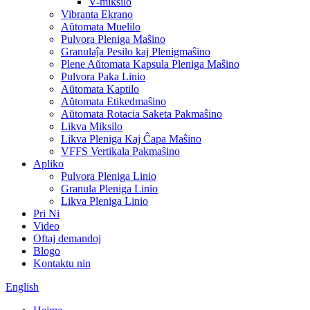
V-miksilo
Vibranta Ekrano
Aŭtomata Muelilo
Pulvora Pleniga Maŝino
Granulaĵa Pesilo kaj Plenigmaŝino
Plene Aŭtomata Kapsula Pleniga Maŝino
Pulvora Paka Linio
Aŭtomata Kaptilo
Aŭtomata Etikedmaŝino
Aŭtomata Rotacia Saketa Pakmaŝino
Likva Miksilo
Likva Pleniga Kaj Ĉapa Maŝino
VFFS Vertikala Pakmaŝino
Apliko
Pulvora Pleniga Linio
Granula Pleniga Linio
Likva Pleniga Linio
Pri Ni
Video
Oftaj demandoj
Blogo
Kontaktu nin
English